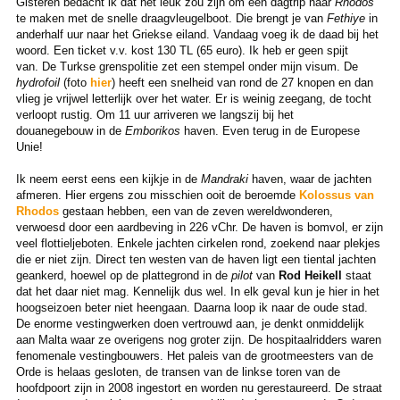
Gisteren bedacht ik dat het leuk zou zijn om een dagtrip naar
Rhodos
te maken met de snelle draagvleugelboot. Die brengt je van
Fethiye
in
anderhalf uur naar het Griekse eiland. Vandaag voeg ik de daad bij het
woord. Een ticket v.v. kost 130 TL (65 euro). Ik heb er geen spijt
van. De Turkse grenspolitie zet een stempel onder mijn visum. De
hydrofoil
(foto
hier
) heeft een snelheid van rond de 27 knopen en dan
vlieg je vrijwel letterlijk over het water. Er is weinig zeegang, de tocht
verloopt rustig. Om 11 uur arriveren we langszij bij het
douanegebouw in de
Emborikos
haven. Even terug in de Europese
Unie!
Ik neem eerst eens een kijkje in de
Mandraki
haven, waar de jachten
afmeren. Hier ergens zou misschien ooit de beroemde
Kolossus van
Rhodos
gestaan hebben, een van de zeven wereldwonderen,
verwoesd door een aardbeving in 226 vChr. De haven is bomvol, er zijn
veel flottieljeboten. Enkele jachten cirkelen rond, zoekend naar plekjes
die er niet zijn. Direct ten westen van de haven ligt een tiental jachten
geankerd, hoewel op de plattegrond in de
pilot
van
Rod Heikell
staat
dat het daar niet mag. Kennelijk dus wel. In elk geval kun je hier in het
hoogseizoen beter niet heengaan. Daarna loop ik naar de oude stad.
De enorme vestingwerken doen vertrouwd aan, je denkt onmiddelijk
aan Malta waar ze overigens nog groter zijn. De hospitaalridders waren
fenomenale vestingbouwers. Het paleis van de grootmeesters van de
Orde is helaas gesloten, de transen van de linkse toren van de
hoofdpoort zijn in 2008 ingestort en worden nu gerestaureerd. De straat