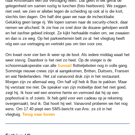
naar Amsterdam een uur vertraging heeft. Dat geeft in elk geval de
gelegenheid om samen rustig te lunchen (foto hierboven). We zeggen
niet veel, we zien er allebei tegen de scheiding op ook al is die kort,
slechts tien dagen. Om half drie gaan we naar de incheckbalie.
Gelukkig geen lange rij. We lopen samen naar de
security-check
, daar
nemen we afscheid. Ik zie hoe ze snel door de douane geholpen wordt
en het
taxfree
gebied inloopt. Ze kijkt herhaalde malen om, we zwaaien
en dan is ze weg. Op het parkeerterrein belt ze al: het vliegtuig heeft
nóg een uur vertraging en vertrekt pas om tien voor zes.
Om kwart over vier ben ik weer op de boot. Als iedere middag waait het
weer stevig. Daardoor is het niet zo heet. Op de steiger is de
schoonmaakoperatie van alle
Sunsail
flottieljeboten nog in volle gang.
Sommige nieuwe crews zijn al aangekomen, Britten, Duitsers, Fransen
en wat Nederlanders. Het zal vanavond druk zijn in het restaurant.
Morgen zijn ze allemaal weg. Om half vijf heb ik Bas te pakken. Maar
hij verstaat me niet. De speaker van zijn mobieltje doet het niet goed,
zegt hij. Ik hoor wel een enorme herrie en vermoed dat hij op een
popfestival is of zoiets. Ik heb geld voor een cadeau op je rekening
overgemaakt, brul ik. Dat hoort hij wel. Vanavond proberen we het nog
eens. Om 17.40 piept een SMS-bericht van Ans: ze zit in het
vliegtuig.
Terug naar boven