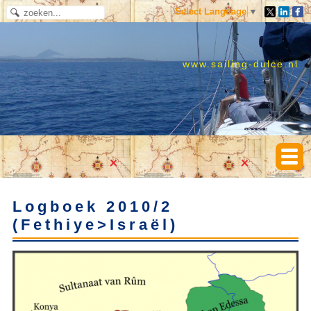
Select Language
▼
www.sailing-dulce.nl
Logboek 2010/2
(Fethiye>Israël)