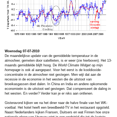
Woensdag 07-07-2010
De maandelijkse
update
van de gemiddelde temperatuur in de
atmosfeer, gemeten door satellieten, is er weer (zie hierboven). Het 13-
maands gemiddelde blijft hoog. De
World Climate Widget
op mijn
homepage
is ook al aangepast. Voor het eerst is de kooldioxide-
concentratie in de atmosfeer niet gestegen. Men wijt dat aan de
recessie in de economie in het westen die de uitstoot van
broeikasgassen doet dalen. In China en India en andere opkomende
economieën is de uitstoot wel gestegen. Dat compenseert de daling in
het westen. En verder? Verder kan je er niks aan ontlenen.
Gisteravond kijken we na het diner naar de halve finale van het WK-
voetbal. Het hotel heeft een breedbeeld-TV in het restaurant opgsteld.
Naast Nederlanders kijken Fransen, Duitsers en wat Finnen hoe onze
nationale ploeg van Uruguay wint in een wedstrijd die tot de laatste