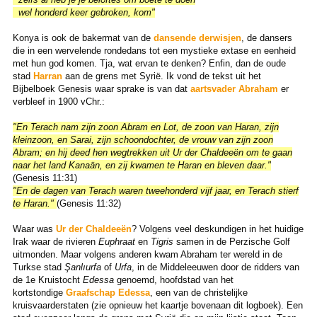
wel honderd keer gebroken, kom"
Konya is ook de bakermat van de
dansende derwisjen
, de dansers
die in een wervelende rondedans tot een mystieke extase en eenheid
met hun god komen. Tja, wat ervan te denken? Enfin, dan de oude
stad
Harran
aan de grens met Syrië. Ik vond de tekst uit het
Bijbelboek Genesis waar sprake is van dat
aartsvader Abraham
er
verbleef in 1900 vChr.:
"En Terach nam zijn zoon Abram en Lot, de zoon van Haran, zijn
kleinzoon, en Sarai, zijn schoondochter, de vrouw van zijn zoon
Abram; en hij deed hen wegtrekken uit Ur der Chaldeeën om te gaan
naar het land Kanaän, en zij kwamen te Haran en bleven daar."
(Genesis 11:31)
"En de dagen van Terach waren tweehonderd vijf jaar, en Terach stierf
te Haran."
(Genesis 11:32)
Waar was
Ur der Chaldeeën
? Volgens veel deskundigen in het huidige
Irak waar de rivieren
Euphraat
en
Tigris
samen in de Perzische Golf
uitmonden. Maar volgens anderen kwam Abraham ter wereld in de
Turkse stad
Şanlıurfa
of
Urfa
, in de Middeleeuwen door de ridders van
de 1e Kruistocht
Edessa
genoemd, hoofdstad van het
kortstondige
Graafschap Edessa
, een van de christelijke
kruisvaarderstaten (zie opnieuw het kaartje bovenaan dit logboek). Een