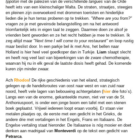
Ippoton
met de paleizen van de verschillende
langues
van de Orde
heeft iets van een kleinschaliger Malta. De straten, straatjes, steegjes
en pleinen zijn overwoekerd met drommen toeristen en hinderlijke
lieden die je hun terras proberen op te trekken.
"Where are you from?"
vragen ze je met geveinsde belangstelling om na het antwoord
triomfantelijk iets in eigen taal te zeggen. Daarmee doen ze alsof je
vrienden bent geworden en ze het recht hebben je mee te trekken. Ik
zeg altijd maar
"Next time I will come to your restaurant"
en loop rustig
maar beslist door. In een parkje bel ik met Ans, het bellen naar
Holland is hier heel veel goedkoper dan in Turkije.
Liam
slaapt slecht
en heeft nog veel last van bijwerkingen van de zware chemotherapie,
waarvan hij nu in elk geval de laatste dosis heeft gehad. De komende
kuren zijn minder zwaar.
Ach
Rhodos
! De rijke geschiedenis van het eiland, strategisch
gelegen op de handelsroutes van oost naar west en van zuid naar
noord, heeft vele lagen van bebouwing achtergelaten (
hier
drie foto´s).
Langs een van de enorme, gekanteelde muren, niet ver van de St.
Anthoniuspoort, is onder een jonge boom een tafel met een stenen
boek geplaatst. Vrijwel iedereen loopt eraan voorbij. Er staan vier
metalen plaatjes op, de eerste met een gedicht in het Grieks, de
andere drie met vertalingen in het Engels, Frans en Italiaans. De
Engelse vertaling staat hieronder. De Italiaanse is nóg mooier en doet
denken aan madrigaal van
Monteverdi
op de tekst een gedicht van
Petrarca
.