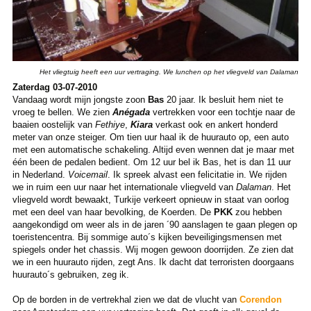
Het vliegtuig heeft een uur vertraging. We lunchen op het vliegveld van Dalaman
Zaterdag 03-07-2010
Vandaag wordt mijn jongste zoon
Bas
20 jaar. Ik besluit hem niet te
vroeg te bellen. We zien
Anégada
vertrekken voor een tochtje naar de
baaien oostelijk van
Fethiye
,
Kiara
verkast ook en ankert honderd
meter van onze steiger. Om tien uur haal ik de huurauto op, een auto
met een automatische schakeling. Altijd even wennen dat je maar met
één been de pedalen bedient. Om 12 uur bel ik Bas, het is dan 11 uur
in Nederland.
Voicemail
. Ik spreek alvast een felicitatie in. We rijden
we in ruim een uur naar het internationale vliegveld van
Dalaman
. Het
vliegveld wordt bewaakt, Turkije verkeert opnieuw in staat van oorlog
met een deel van haar bevolking, de Koerden. De
PKK
zou hebben
aangekondigd om weer als in de jaren ´90 aanslagen te gaan plegen op
toeristencentra. Bij sommige auto´s kijken beveiligingsmensen met
spiegels onder het chassis. Wij mogen gewoon doorrijden. Ze zien dat
we in een huurauto rijden, zegt Ans. Ik dacht dat terroristen doorgaans
huurauto´s gebruiken, zeg ik.
Op de borden in de vertrekhal zien we dat de vlucht van
Corendon