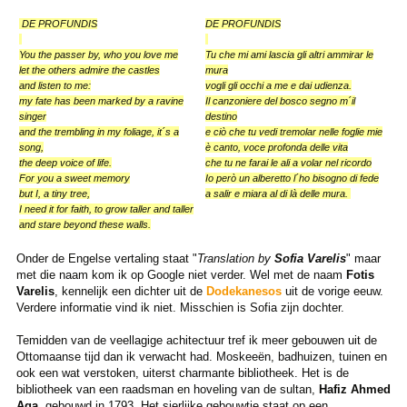
DE PROFUNDIS
DE PROFUNDIS
You the passer by, who you love me
Tu che mi ami lascia gli altri ammirar le
let the others admire the castles
mura
and listen to me:
vogli gli occhi a me e dai udienza.
my fate has been marked by a ravine
Il canzoniere del bosco segno m´il
singer
destino
and the trembling in my foliage, it´s a
e ciò che tu vedi tremolar nelle foglie mie
song,
è canto, voce profonda delle vita
the deep voice of life.
che tu ne farai le ali a volar nel ricordo
For you a sweet memory
Io però un alberetto l´ho bisogno di fede
but I, a tiny tree,
a salir e miara al di là delle mura.
I need it for faith, to grow taller and taller
and stare beyond these walls.
Onder de Engelse vertaling staat "
Translation by
Sofia Varelis
" maar
met die naam kom ik op Google niet verder. Wel met de naam
Fotis
Varelis
, kennelijk een dichter uit de
Dodekanesos
uit de vorige eeuw.
Verdere informatie vind ik niet. Misschien is Sofia zijn dochter.
Temidden van de veellagige achitectuur tref ik meer gebouwen uit de
Ottomaanse tijd dan ik verwacht had. Moskeeën, badhuizen, tuinen en
ook een wat verstoken, uiterst charmante bibliotheek. Het is de
bibliotheek van een raadsman en hoveling van de sultan,
Hafiz Ahmed
Aga
, gebouwd in 1793. Het sierlijke gebouwtje staat op een