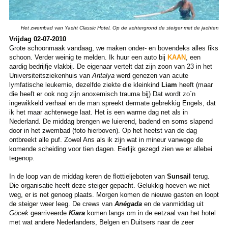
Het zwembad van Yacht Classic Hotel. Op de achtergrond de steiger met de jachten
Vrijdag 02-07-2010
Grote schoonmaak vandaag, we maken onder- en bovendeks alles fiks
schoon. Verder weinig te melden. Ik huur een auto bij
KAAN
, een
aardig bedrijfje vlakbij. De eigenaar vertelt dat zijn zoon van 23 in het
Universiteitsziekenhuis van
Antalya
werd genezen van acute
lymfatische leukemie, dezelfde ziekte die kleinkind
Liam
heeft (maar
die heeft er ook nog zijn anoxemisch trauma bij) Dat wordt zo´n
ingewikkeld verhaal en de man spreekt dermate gebrekkig Engels, dat
ik het maar achterwege laat. Het is een warme dag net als in
Nederland. De middag brengen we luierend, badend en soms slapend
door in het zwembad (foto hierboven). Op het heetst van de dag
ontbreekt alle puf. Zowel Ans als ik zijn wat in mineur vanwege de
komende scheiding voor tien dagen. Eerlijk gezegd zien we er allebei
tegenop.
In de loop van de middag keren de flottieljeboten van
Sunsail
terug.
Die organisatie heeft deze steiger gepacht. Gelukkig hoeven we niet
weg, er is net genoeg plaats. Morgen komen de nieuwe gasten en loopt
de steiger weer leeg. De crews van
Anégada
en de vanmiddag uit
Göcek
gearriveerde
Kiara
komen langs om in de eetzaal van het hotel
met wat andere Nederlanders, Belgen en Duitsers naar de zeer