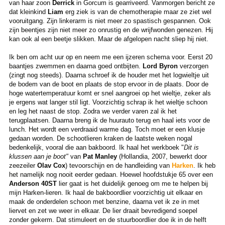
van haar zoon
Derrick
in Gorcum is gearriveerd. Vanmorgen bericht ze
dat kleinkind
Liam
erg ziek is van de chemotherapie maar ze ziet wel
vooruitgang. Zijn linkerarm is niet meer zo spastisch gespannen. Ook
zijn beentjes zijn niet meer zo onrustig en de wrijfwonden genezen. Hij
kan ook al een beetje slikken. Maar de afgelopen nacht sliep hij niet.
Ik ben om acht uur op en neem me een ijzeren schema voor. Eerst 20
baantjes zwemmen en daarna goed ontbijten.
Lord Byron
verzorgen
(zingt nog steeds). Daarna schroef ik de houder met het logwieltje uit
de bodem van de boot en plaats de stop ervoor in de plaats. Door de
hoge watertemperatuur komt er snel aangroei op het wieltje, zeker als
je ergens wat langer stil ligt. Voorzichtig schrap ik het wieltje schoon
en leg het naast de stop. Zodra we verder varen zal ik het
terugplaatsen. Daarna breng ik de huurauto terug en haal iets voor de
lunch. Het wordt een verdraaid warme dag. Toch moet er een klusje
gedaan worden. De schootlieren kraken de laatste weken nogal
bedenkelijk, vooral die aan bakboord. Ik haal het werkboek "
Dit is
klussen aan je boot"
van
Pat Manley
(Hollandia, 2007, bewerkt door
zeezeiler
Olav Cox
) tevoorschijn en de handleiding van
Harken
. Ik heb
het namelijk nog nooit eerder gedaan. Hoewel hoofdstukje 65 over een
Anderson 40ST
lier gaat is het duidelijk genoeg om me te helpen bij
mijn Harken-lieren. Ik haal de bakboordlier voorzichtig uit elkaar en
maak de onderdelen schoon met benzine, daarna vet ik ze in met
liervet en zet we weer in elkaar. De lier draait bevredigend soepel
zonder gekerm. Dat stimuleert en de stuurboordlier doe ik in de helft