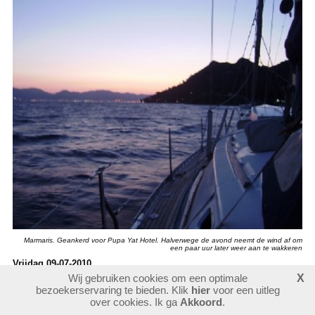
Marmaris. Geankerd voor Pupa Yat Hotel. Halverwege de avond neemt de wind af om
een paar uur later weer aan te wakkeren
Vrijdag 09-07-2010
Van slapen komt vannacht niet veel terecht. Aanvankelijk neemt de
Wij gebruiken cookies om een optimale
X
harde westenwind inderdaad wat af (foto hierboven) maar tegen elf uur
bezoekerservaring te bieden. Klik
hier
voor een uitleg
over cookies. Ik ga
Akkoord
.
begint hij weer te jakkeren en doet het schip achter zijn anker
stampen. Ik dommel wat met een laken om me heen op een bank in de