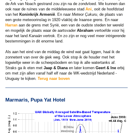
de Ark van Noach gestrand zou zijn na de zondvloed. We kunnen dan
ook naar de ruïnes van de middeleeuwse stad
Ani
, ooit de hoofdstad
van het
Koninkrijk Armenië
. En naar
Meteor Çukuru
, de plaats van
een grote meteoorinslag in 1920 vlakbij de Iraanse grens. En naar
Harran
aan de grens met Syrië, een van de oudste steden ter wereld
en mogelijk de plaats waar de aartsvader
Abraham
vertoefde voor hij
naar het land
Kanaän
vertrok. En zo zijn er nog veel meer intrigerende
bestemmingen in dit enorme land.
Als aan het eind van de middag de wind wat gaat liggen, haal ik de
zonnetent van over de giek weg. Ook stop ik de houder met het
logwieltje weer in de scheepsbodem en top ik alle watertanks af.
Straks ga ik eten met
Jaap & Diana
en later komen
Geert & Ine
erbij
om met zijn allen vanaf half elf naar de WK-wedstrijd Nederland -
Uruguay te kijken.
Terug naar boven
Marmaris, Pupa Yat Hotel