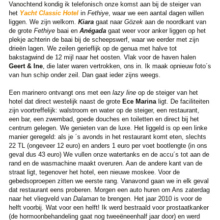
Vanochtend kondig ik telefonisch onze komst aan bij de steiger van
het
Yacht Classic Hotel
in
Fethiye
, waar we een aantal dagen willen
liggen. We zijn welkom.
Kiara
gaat naar
Gözek
aan de noordkant van
de grote
Fethiye
baai en
Anégada
gaat weer voor anker liggen op het
plekje achterin de baai bij de scheepswerf, waar we eerder met zijn
drieën lagen. We zeilen gerieflijk op de genua met halve tot
bakstagwind de 12 mijl naar het oosten. Vlak voor de haven halen
Geert & Ine
, die later waren vertrokken, ons in. Ik maak opnieuw foto´s
van hun schip onder zeil. Dan gaat ieder zijns weegs.
Een marinero ontvangt ons met een
lazy line
op de steiger van het
hotel dat direct westelijk naast de grote
Ece Marina
ligt. De faciliteiten
zijn voortreffelijk: walstroom en water op de steiger, een restaurant,
een bar, een zwembad, goede douches en toiletten en direct bij het
centrum gelegen. We genieten van de luxe. Het liggeld is op een linke
manier geregeld: als je ´s avonds in het restaurant komt eten, slechts
22 TL (ongeveer 12 euro) en anders 1 euro per voet bootlengte (in ons
geval dus 43 euro) We vullen onze watertanks en de accu´s tot aan de
rand en de wasmachine maakt overuren. Aan de andere kant van de
straat ligt, tegenover het hotel, een nieuwe moskee. Voor de
gebedsoproepen zitten we eerste rang. Vanavond gaan we in elk geval
dat restaurant eens proberen. Morgen een auto huren om Ans zaterdag
naar het vliegveld van
Dalaman
te brengen. Het jaar 2010 is voor de
helft voorbij. Wat voor een helft! Ik werd bestraald voor prostaatkanker
(de hormoonbehandeling gaat nog tweeëneenhalf jaar door) en werd