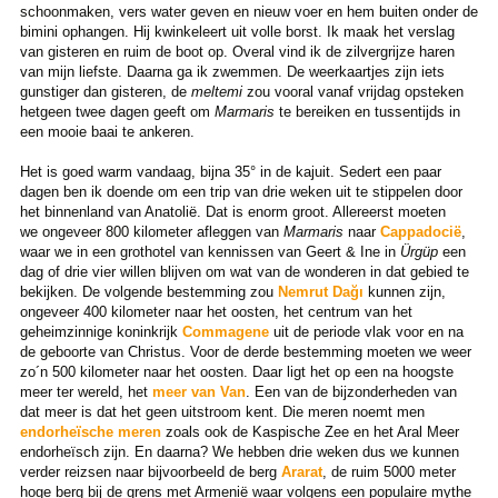
schoonmaken, vers water geven en nieuw voer en hem buiten onder de
bimini ophangen. Hij kwinkeleert uit volle borst. Ik maak het verslag
van gisteren en ruim de boot op. Overal vind ik de zilvergrijze haren
van mijn liefste. Daarna ga ik zwemmen. De weerkaartjes zijn iets
gunstiger dan gisteren, de
meltemi
zou vooral vanaf vrijdag opsteken
hetgeen twee dagen geeft om
Marmaris
te bereiken en tussentijds in
een mooie baai te ankeren.
Het is goed warm vandaag, bijna 35° in de kajuit. Sedert een paar
dagen ben ik doende om een trip van drie weken uit te stippelen door
het binnenland van Anatolië. Dat is enorm groot. Allereerst moeten
we ongeveer 800 kilometer afleggen van
Marmaris
naar
Cappadocië
,
waar we in een grothotel van kennissen van Geert & Ine in
Ürgüp
een
dag of drie vier willen blijven om wat van de wonderen in dat gebied te
bekijken. De volgende bestemming zou
Nemrut Dağı
kunnen zijn,
ongeveer 400 kilometer naar het oosten, het centrum van het
geheimzinnige koninkrijk
Commagene
uit de periode vlak voor en na
de geboorte van Christus. Voor de derde bestemming moeten we weer
zo´n 500 kilometer naar het oosten. Daar ligt het op een na hoogste
meer ter wereld, het
meer van Van
. Een van de bijzonderheden van
dat meer is dat het geen uitstroom kent. Die meren noemt men
endorheïsche meren
zoals ook de Kaspische Zee en het Aral Meer
endorheïsch zijn. En daarna? We hebben drie weken dus we kunnen
verder reizsen naar bijvoorbeeld de berg
Ararat
, de ruim 5000 meter
hoge berg bij de grens met Armenië waar volgens een populaire mythe