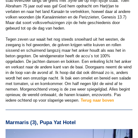
stad evenzeer langs de grens met Syrië die op mijn lijstje staat. Toen
Abraham 75 jaar oud was gaf God hem opdracht om Har(r)an te
verlaten en naar het land
Kanaän
te vertrekken, hoewel daar al andere
volken woonden (de
Kanaännieten
en de
Perizzieten
, Genesis 13.7)
Maar dat soort volksverhuizingen zijn de hele geschiedenis door
gebeurd tot op de dag van heden.
Tegen zeven uur waait het nog steeds snoeihard uit het westen, de
zeegang is hol geworden, de golven krijgen witte kuiven en rollen
sissend en schuimend langszij maar het anker houdt als was het in
beton gegoten. De windgenerator heeft de accu´s tot 100%
opgeladen. De jachten dansen en bokken. Een enkeling licht het anker
en verkast naar de andere kant van de baai. Doorgaans neemt de wind
in de loop van de avond af. Ik hoop dat dat ook ditmaal zo is, anders
wordt het een onrustige nacht. Ik bak een omelet en bereid een salade
met tomaten, ui en komkommer. Om half negen lijkt de wind af te
nemen. Morgenochtend vroeg is de zee weer spiegelglad. Alles begint
opnieuw, de wereld ontwaakt, de hanen kraaien, enzovoorts. Pas
iedere ochtend op voor slaperige wespen.
Terug naar boven
Marmaris (3), Pupa Yat Hotel