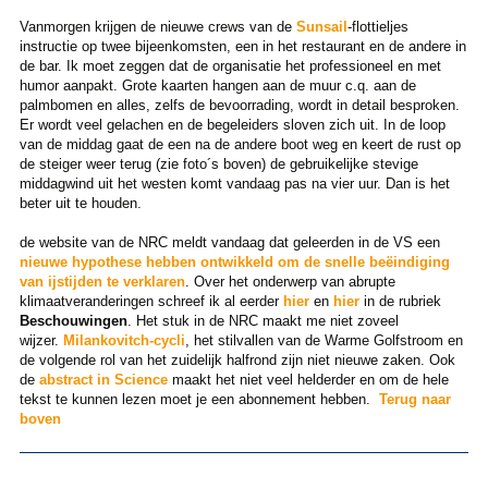
Vanmorgen krijgen de nieuwe crews van de
Sunsail
-flottieljes
instructie op twee bijeenkomsten, een in het restaurant en de andere in
de bar. Ik moet zeggen dat
de organisatie het professioneel en met
humor aanpakt. Grote kaarten hangen aan de muur c.q. aan de
palmbomen en alles, zelfs de bevoorrading, wordt in detail besproken.
Er wordt veel gelachen en de begeleiders sloven zich uit. In de loop
van de middag gaat de een na de andere boot weg en keert de rust op
de steiger weer terug (zie foto´s boven) de gebruikelijke stevige
middagwind uit het westen komt vandaag pas na vier uur. Dan is het
beter uit te houden.
de website van de NRC meldt vandaag dat geleerden in de VS een
nieuwe hypothese hebben ontwikkeld om de snelle beëindiging
van ijstijden te verklaren
. Over het onderwerp van abrupte
klimaatveranderingen schreef ik al eerder
hier
en
hier
in de rubriek
Beschouwingen
. Het stuk in de NRC maakt me niet zoveel
wijzer.
Milankovitch-cycli
, het stilvallen van de Warme Golfstroom en
de volgende rol van het zuidelijk halfrond zijn niet nieuwe zaken. Ook
de
abstract in Science
maakt het niet veel helderder en om de hele
tekst te kunnen lezen moet je een abonnement hebben.
Terug naar
boven