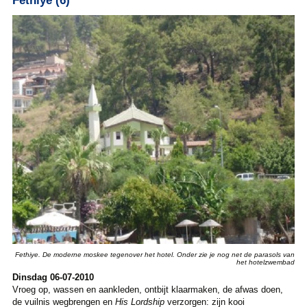
Fethiye (6)
Fethiye. De moderne moskee tegenover het hotel. Onder zie je nog net de parasols van
het hotelzwembad
Dinsdag 06-07-2010
Vroeg op, wassen en aankleden, ontbijt klaarmaken, de afwas doen,
de vuilnis wegbrengen en
His Lordship
verzorgen: zijn kooi