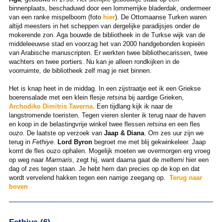
binnenplaats, beschaduwd door een lommerrijke bladerdak, ondermeer
van een ranke mispelboom (foto
hier
). De Ottomaanse Turken waren
altijd meesters in het scheppen van dergelijke paradijsjes onder de
mokerende zon. Aga bouwde de bibliotheek in de Turkse wijk van de
middeleeuwse stad en voorzag het van 2000 handgebonden kopieën
van Arabische manuscripten. Er werkten twee bibliothecarissen, twee
wachters en twee portiers. Nu kan je alleen rondkijken in de
voorruimte, de bibliotheek zelf mag je niet binnen.
Het is knap heet in de middag. In een zijstraatje eet ik een Griekse
boerensalade met een klein flesje
retsina
bij aardige Grieken,
Archodiko Dimitris Taverna.
Een tijdlang kijk ik naar de
langstromende toeristen. Tegen vieren slenter ik terug naar de haven
en koop in de belastingvrije winkel twee flessen
retsina
en een fles
ouzo
. De laatste op verzoek van
Jaap & Diana
. Om zes uur zijn we
terug in
Fethiye
.
Lord Byron
begroet me met blij gekwinkeleer. Jaap
komt de fles ouzo ophalen. Mogelijk moeten we overmorgen erg vroeg
op weg naar
Marmaris
, zegt hij, want daarna gaat de
meltemi
hier een
dag of zes tegen staan. Je hebt hem dan precies op de kop en dat
wordt vervelend hakken tegen een narrige zeegang op.
Terug naar
boven