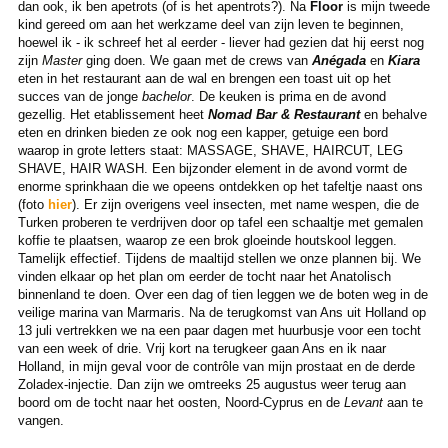
dan ook, ik ben apetrots (of is het apentrots?). Na
Floor
is mijn tweede
kind gereed om aan het werkzame deel van zijn leven te beginnen,
hoewel ik - ik schreef het al eerder - liever had gezien dat hij eerst nog
zijn
Master
ging doen. We gaan met de crews van
Anégada
en
Kiara
eten in het restaurant aan de wal en brengen een toast uit op het
succes van de jonge
bachelor
. De keuken is prima en de avond
gezellig. Het etablissement heet
Nomad Bar & Restaurant
en behalve
eten en drinken bieden ze ook nog een kapper, getuige een bord
waarop in grote letters staat: MASSAGE, SHAVE, HAIRCUT, LEG
SHAVE, HAIR WASH. Een bijzonder element in de avond vormt de
enorme sprinkhaan die we opeens ontdekken op het tafeltje naast ons
(foto
hier
). Er zijn overigens veel insecten, met name wespen, die de
Turken proberen te verdrijven door op tafel een schaaltje met gemalen
koffie te plaatsen, waarop ze een brok gloeinde houtskool leggen.
Tamelijk effectief. Tijdens de maaltijd stellen we onze plannen bij. We
vinden elkaar op het plan om eerder de tocht naar het Anatolisch
binnenland te doen. Over een dag of tien leggen we de boten weg in de
veilige marina van Marmaris. Na de terugkomst van Ans uit Holland op
13 juli vertrekken we na een paar dagen met huurbusje voor een tocht
van een week of drie. Vrij kort na terugkeer gaan Ans en ik naar
Holland, in mijn geval voor de contrôle van mijn prostaat en de derde
Zoladex-injectie. Dan zijn we omtreeks 25 augustus weer terug aan
boord om de tocht naar het oosten, Noord-Cyprus en de
Levant
aan te
vangen.