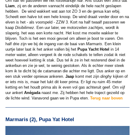
Om half elf passeren we het rotseilandje
Nar
. Ans stuurt een SMS dat
Liam
, zij en de anderen vannacht eindelijk de hele nacht geslapen
hebben. De wind wakkert wat aan tot ZO 3 en de genua kan erbij.
Scheelt een halve tot een hele knoop. De wind draait verder door en na
elven is het - als voorspeld - ZZW 3. Kort na half twaalf passeren we
kaap
Disibilimez
. Een uur later, we motorzeilen zachtjes, wordt ik
slaperig. het was een korte nacht. Het kost me moeite wakker te
blijven. Toch is het een mooi gevoel om alleen je boot te varen. Om
half drie zijn we bij de ingang van de baai van
Marmaris
. Een klein
uurtje later laat ik het anker vallen bij het
Pupa Yacht Hotel
in 14
meter water, alleen vergeet ik de rode schakels te tellen zodat ik niet
weet hoeveel ketting ik stak. Dus tel ik ze in het resterend deel in de
ankerbun en zie je wel, te weinig gestoken. Als ik echter meer steek
kom ik te dicht bij de catamaran die achter me ligtt. Dus anker op en
een stuk verder opnieuw ankeren.
Jaap
komt met zijn
dinghy
kijken of
er iets mis is, maar het lukt dit keer prima. Er ligt nu ruim 45 meter
ketting en het houdt prima als ik even vol gas achteruit geef. Om vijf
uur ankert
Anégada
naast me. Zij hebben het hele traject gezeild op
de lichte wind. Vanavond gaan we in Pupa eten.
Terug naar boven
Marmaris (2), Pupa Yat Hotel