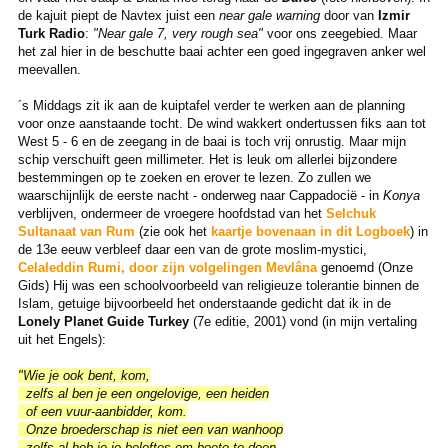
de kajuit piept de Navtex juist een
near gale warning
door van
Izmir
Turk Radio
:
"Near gale 7, very rough sea"
voor ons zeegebied. Maar
het zal hier in de beschutte baai achter een goed ingegraven anker wel
meevallen.
´s Middags zit ik aan de kuiptafel verder te werken aan de planning
voor onze aanstaande tocht. De wind wakkert ondertussen fiks aan tot
West 5 - 6 en de zeegang in de baai is toch vrij onrustig. Maar mijn
schip verschuift geen millimeter. Het is leuk om allerlei bijzondere
bestemmingen op te zoeken en erover te lezen. Zo zullen we
waarschijnlijk de eerste nacht - onderweg naar Cappadocië - in
Konya
verblijven, ondermeer de vroegere hoofdstad van het
Selchuk
Sultanaat van Rum
(zie ook het
kaartje bovenaan in dit Logboek
) in
de 13e eeuw verbleef daar een van de grote moslim-mystici,
Celaleddin Rumi, door zijn volgelingen Mevlâna
genoemd (Onze
Gids) Hij was een schoolvoorbeeld van religieuze tolerantie binnen de
Islam, getuige bijvoorbeeld het onderstaande gedicht dat ik in de
Lonely Planet Guide Turkey
(7e editie, 2001) vond (in mijn vertaling
uit het Engels):
"Wie je ook bent, kom,
zelfs al ben je een ongelovige, een heiden
of een vuur-aanbidder, kom.
Onze broederschap is niet een van wanhoop
zelfs al heb je je beloftes om boete te doen