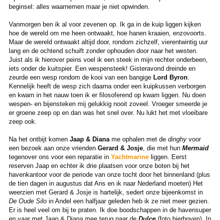
beginsel: alles waarnemen maar je niet opwinden.
Vanmorgen ben ik al voor zevenen op. Ik ga in de kuip liggen kijken
hoe de wereld om me heen ontwaakt, hoe hanen kraaien, enzovoorts.
Maar de wereld ontwaakt altijd door, rondom zichzelf, vierentwintig uur
lang en de ochtend schuift zonder ophouden door naar het westen.
Juist als ik hierover peins voel ik een steek in mijn rechter onderbeen,
iets onder de kuitspier. Een wespensteek! Gisteravond dreinde en
zeurde een wesp rondom de kooi van een bangige
Lord Byron
.
Kennelijk heeft de wesp zich daarna onder een kuipkussen verborgen
en kwam in het nauw toen ik er filosoferend op kwam liggen. Nu doen
wespen- en bijensteken mij gelukkig nooit zoveel. Vroeger smeerde je
er groene zeep op en dan was het snel over. Nu lukt het met vloeibare
zeep ook.
Na het ontbijt komen
Jaap & Diana
me ophalen met de
dinghy
voor
een bezoek aan onze vrienden
Gerard & Josje
, die met hun
Mermaid
tegenover ons voor een reparatie in
Yachtmarine
liggen. Eerst
reserven Jaap en echter ik drie plaatsen voor onze boten bij het
havenkantoor voor de periode van onze tocht door het binnenland (plus
de tien dagen in augustus dat Ans en ik naar Nederland moeten) Het
weerzien met Gerard & Josje is hartelijk, sedert onze bijeenkomst in
De Oude Silo
in Andel een halfjaar geleden heb ik ze niet meer gezien.
Er is heel veel om bij te praten. Ik doe boodschappen in de havensuper
en vaar met Jaap & Diana mee terug naar de
Dulce
(foto hierboven). In