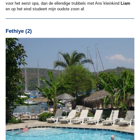
voor het eerst opa, dan de ellendige trubbels met Ans´kleinkind
Liam
en op het eind studeert mijn oudste zoon af.
Fethiye (2)