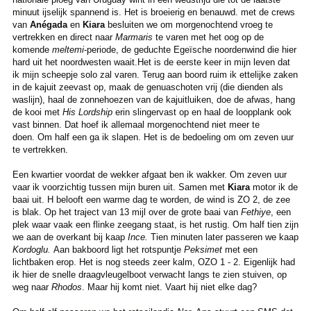
minuut ijselijk spannend is. Het is broeierig en benauwd. met de crews
van
Anégada
en
Kiara
besluiten we om morgenochtend vroeg te
vertrekken en direct naar
Marmaris
te varen met het oog op de
komende
meltemi
-periode, de geduchte Egeïsche noordenwind die hier
hard uit het noordwesten waait.Het is de eerste keer in mijn leven dat
ik mijn scheepje solo zal varen. Terug aan boord ruim ik ettelijke zaken
in de kajuit zeevast op, maak de genuaschoten vrij (die dienden als
waslijn), haal de zonnehoezen van de kajuitluiken, doe de afwas, hang
de kooi met
His Lordship
erin slingervast op en haal de loopplank ook
vast binnen. Dat hoef ik allemaal morgenochtend niet meer te
doen. Om half een ga ik slapen. Het is de bedoeling om om zeven uur
te vertrekken.
Een kwartier voordat de wekker afgaat ben ik wakker. Om zeven uur
vaar ik voorzichtig tussen mijn buren uit. Samen met
Kiara
motor ik de
baai uit. H belooft een warme dag te worden, de wind is ZO 2, de zee
is blak. Op het traject van 13 mijl over de grote baai van
Fethiye
, een
plek waar vaak een flinke zeegang staat, is het rustig. Om half tien zijn
we aan de overkant bij kaap
Ince.
Tien minuten later passeren we kaap
Kordoglu.
Aan bakboord ligt het rotspuntje
Peksimet
met een
lichtbaken erop. Het is nog steeds zeer kalm, OZO 1 - 2. Eigenlijk had
ik hier de snelle draagvleugelboot verwacht langs te zien stuiven, op
weg naar
Rhodos
. Maar hij komt niet. Vaart hij niet elke dag?