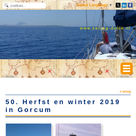
Select Language
▼
www.sailing-dulce.nl
« terug
50. Herfst en winter 2019
in Gorcum