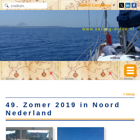
Select Language
▼
www.sailing-dulce.nl
« terug
49. Zomer 2019 in Noord
Nederland