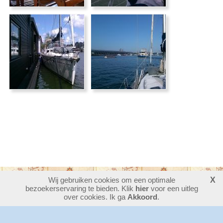
Wij gebruiken cookies om een optimale
X
bezoekerservaring te bieden. Klik
30386399
bezoekers - 6 online
hier
voor een uitleg
login
over cookies. Ik ga
Akkoord
.
website maken
laatste wijziging: 07-08-2026