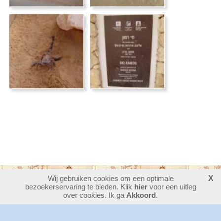
Wij gebruiken cookies om een optimale
X
bezoekerservaring te bieden. Klik
30389909
bezoekers - 4 online
hier
voor een uitleg
login
over cookies. Ik ga
Akkoord
.
website maken
laatste wijziging: 08-08-2026