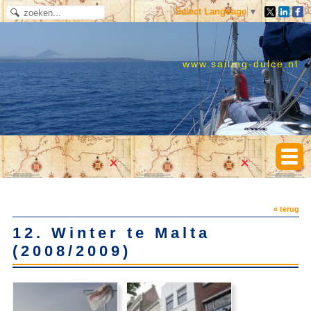
Select Language
▼
www.sailing-dulce.nl
« terug
12. Winter te Malta
(2008/2009)