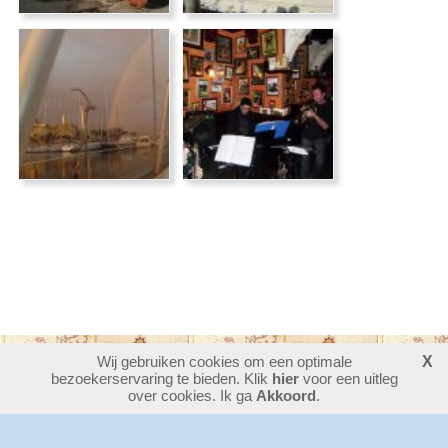
Wij gebruiken cookies om een optimale
X
bezoekerservaring te bieden. Klik
30385037
bezoekers - 12 online
hier
voor een uitleg
login
over cookies. Ik ga
Akkoord
.
website maken
laatste wijziging: 06-08-2026