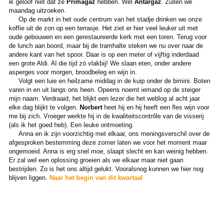
ik geloof niet dat ze
Primagaz
hebben. Wel
Antargaz
. Zullen we
maandag uitzoeken.
Op de markt in het oude centrum van het stadje drinken we onze
koffie uit de zon op een terrasje. Het ziet er hier veel leuker uit met
oude gebouwen en een gerestaureerde kerk met een toren. Terug voor
de lunch aan boord, maar bij de tramhalte steken we nu over naar de
andere kant van het spoor. Daar is op een meter of vijftig inderdaad
een grote Aldi. Al die tijd zó vlakbij! We slaan eten, onder andere
asperges voor morgen, broodbeleg en wijn in.
Volgt een luie en heilzame middag in de kuip onder de bimini. Boten
varen in en uit langs ons heen. Opeens noemt iemand op de steiger
mijn naam. Verdraaid, het blijkt een lezer die het weblog al acht jaar
elke dag blijkt te volgen.
Norbert
heet hij en hij heeft een fles wijn voor
me bij zich. Vroeger werkte hij in de kwaliteitscontrôle van de visserij
(als ik het goed heb). Een leuke ontmoeting.
Anna en ik zijn voorzichtig met elkaar, ons meningsverschil over de
afgesproken bestemming deze zomer laten we voor het moment maar
ongemoeid. Anna is erg snel moe, slaapt slecht en kan weinig hebben.
Er zal wel een oplossing groeien als we elkaar maar niet gaan
bestrijden. Zo is het ons altijd gelukt. Vooralsnog kunnen we hier nog
blijven liggen.
Naar het begin van dit kwartaal