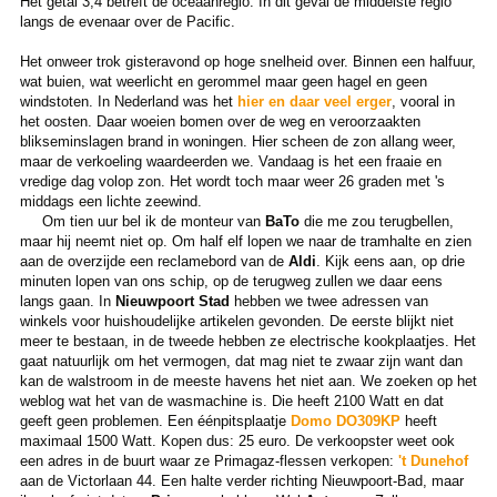
Het getal 3,4 betreft de oceaanregio. In dit geval de middelste regio
langs de evenaar over de Pacific.
Het onweer trok gisteravond op hoge snelheid over. Binnen een halfuur,
wat buien, wat weerlicht en gerommel maar geen hagel en geen
windstoten. In Nederland was het
hier en daar veel erger
, vooral in
het oosten. Daar woeien bomen over de weg en veroorzaakten
blikseminslagen brand in woningen. Hier scheen de zon allang weer,
maar de verkoeling waardeerden we. Vandaag is het een fraaie en
vredige dag volop zon. Het wordt toch maar weer 26 graden met 's
middags een lichte zeewind.
Om tien uur bel ik de monteur van
BaTo
die me zou terugbellen,
maar hij neemt niet op. Om half elf lopen we naar de tramhalte en zien
aan de overzijde een reclamebord van de
Aldi
. Kijk eens aan, op drie
minuten lopen van ons schip, op de terugweg zullen we daar eens
langs gaan. In
Nieuwpoort Stad
hebben we twee adressen van
winkels voor huishoudelijke artikelen gevonden. De eerste blijkt niet
meer te bestaan, in de tweede hebben ze electrische kookplaatjes. Het
gaat natuurlijk om het vermogen, dat mag niet te zwaar zijn want dan
kan de walstroom in de meeste havens het niet aan. We zoeken op het
weblog wat het van de wasmachine is. Die heeft 2100 Watt en dat
geeft geen problemen. Een éénpitsplaatje
Domo DO309KP
heeft
maximaal 1500 Watt. Kopen dus: 25 euro. De verkoopster weet ook
een adres in de buurt waar ze Primagaz-flessen verkopen:
't Dunehof
aan de Victorlaan 44. Een halte verder richting Nieuwpoort-Bad, maar